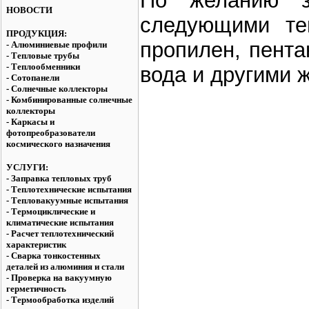
По желанию за
НОВОСТИ
следующими теп
ПРОДУКЦИЯ:
пропилен, пента
- Алюминиевые профили
- Тепловые трубы
- Теплообменники
вода и другими 
- Сотопанели
- Солнечные коллекторы
- Комбинированные солнечные
коллекторы
- Каркасы и
фотопреобразователи
космического назначения
УСЛУГИ:
- Заправка тепловых труб
- Теплотехнические испытания
- Тепловакуумные испытания
- Термоциклические и
климатические испытания
- Расчет теплотехнический
характеристик
- Сварка тонкостенных
деталей из алюминия и стали
- Проверка на вакуумную
герметичность
- Термообработка изделий