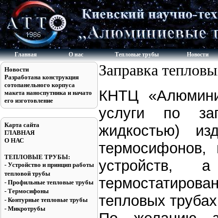
Главная
О нас
Тепловые трубы
Новости
Заправка тепловы
Новости
Разработана конструкция
сотопанельного корпуса
КНТЦ «Алюмини
макета наноспутника и начато
его изготовление
услуги по зап
Карта сайта
жидкостью) из
ГЛАВНАЯ
О НАС
термосифонов,
ТЕПЛОВЫЕ ТРУБЫ:
устройств, 
- Устройство и принцип работы
тепловой трубы
термостатирова
- Профильные тепловые трубы
- Термосифоны
тепловых трубах,
- Контурные тепловые трубы
- Микротрубы